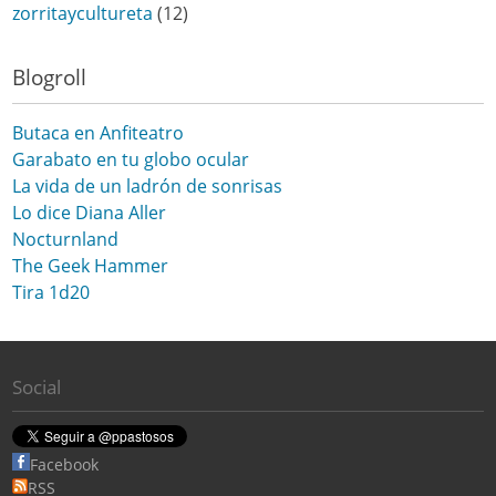
zorritaycultureta
(12)
Blogroll
Butaca en Anfiteatro
Garabato en tu globo ocular
La vida de un ladrón de sonrisas
Lo dice Diana Aller
Nocturnland
The Geek Hammer
Tira 1d20
Social
Facebook
RSS