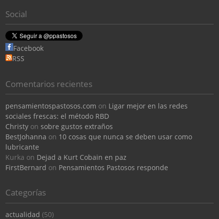
Social
Facebook
RSS
Comentarios recientes
pensamientospastosos.com
on
Ligar mejor en las redes
sociales frescas: el método RBD
Christy
on
sobre gustos extraños
BestJohanna
on
10 cosas que nunca se deben usar como
lubricante
Kurka
on
Dejad a Kurt Cobain en paz
FirstBernard
on
Pensamientos Pastosos responde
Categorías
actualidad
(50)