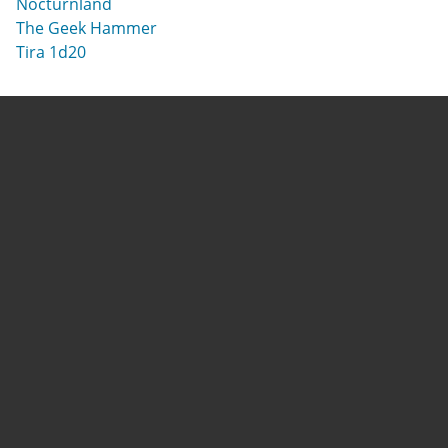
Nocturnland
The Geek Hammer
Tira 1d20