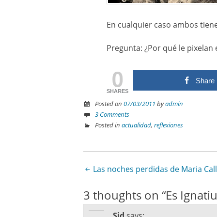
En cualquier caso ambos tiene
Pregunta: ¿Por qué le pixelan 
0
Share
SHARES
Posted on
07/03/2011
by
admin
3 Comments
Posted in
actualidad
,
reflexiones
Las noches perdidas de Maria Cal
Post navigation
3 thoughts on “
Es Ignatiu
Sid
says: