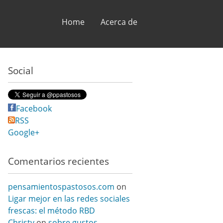
Skip to content
Home
Acerca de
Social
Facebook
RSS
Google+
Comentarios recientes
pensamientospastosos.com
on
Ligar mejor en las redes sociales
frescas: el método RBD
Christy
on
sobre gustos