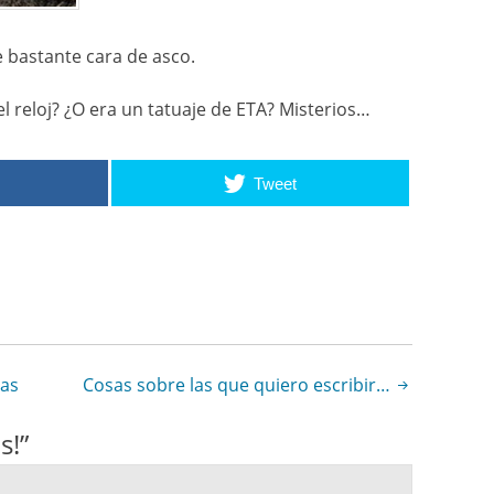
 bastante cara de asco.
el reloj? ¿O era un tatuaje de ETA? Misterios…
Tweet
las
Cosas sobre las que quiero escribir…
s!
”