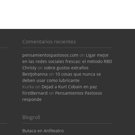
Comentarios recientes
pensamientospastosos.com
on
Ligar mejor
en las redes sociales frescas: el método RBD
Christy
on
sobre gustos extraños
BestJohanna
on
10 cosas que nunca se
deben usar como lubricante
Kurka
on
Dejad a Kurt Cobain en paz
FirstBernard
on
Pensamientos Pastosos
responde
Blogroll
Butaca en Anfiteatro