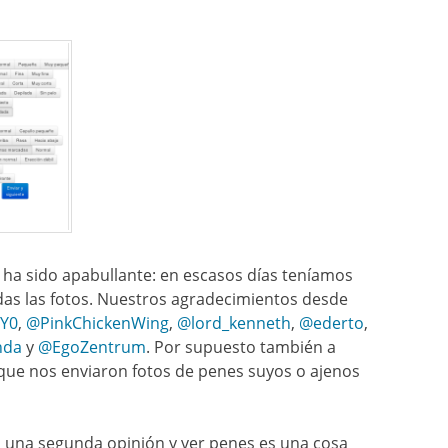
ha sido apabullante: en escasos días teníamos
das las fotos. Nuestros agradecimientos desde
Y0
,
@P
inkChickenWing
,
@lord_kenneth
,
@ederto
,
nda
y
@EgoZentrum
. Por supuesto también a
que nos enviaron fotos de penes suyos o ajenos
una segunda opinión y ver penes es una cosa