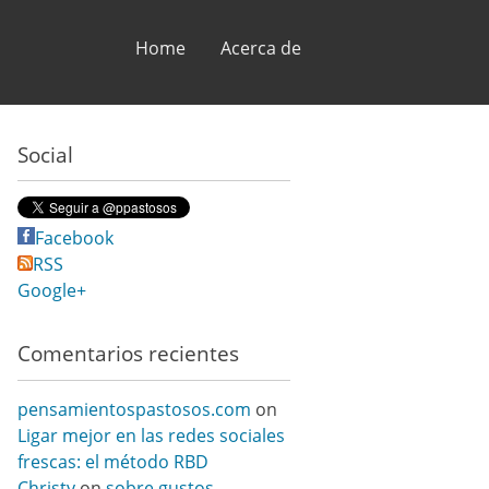
Skip to content
Home
Acerca de
Social
Facebook
RSS
Google+
Comentarios recientes
pensamientospastosos.com
on
Ligar mejor en las redes sociales
frescas: el método RBD
Christy
on
sobre gustos