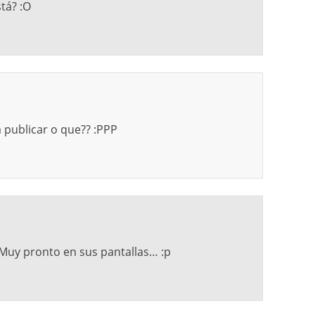
tá? :O
 a publicar o que?? :PPP
 Muy pronto en sus pantallas… :p