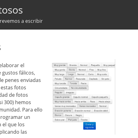
tosos
trevemos a escribir
s
elaborar el
 gustos fálicos,
 de penes enviadas
 estas fotos
dad de fotos
si 300) hemos
omunidad. Para ello
 programar un
 el que los
plicando las