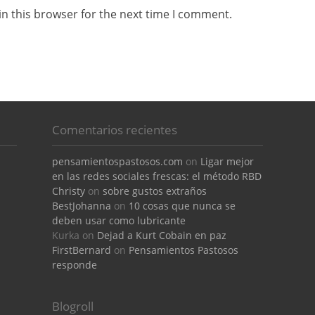
n this browser for the next time I comment.
Comentarios recientes
pensamientospastosos.com
on
Ligar mejor
en las redes sociales frescas: el método RBD
Christy
on
sobre gustos extraños
BestJohanna
on
10 cosas que nunca se
deben usar como lubricante
Kurka
on
Dejad a Kurt Cobain en paz
FirstBernard
on
Pensamientos Pastosos
responde
Blogroll