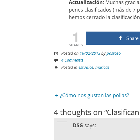
Actualización
: Muchas gracia
penes clasificados (más de 7 
hemos cerrado la clasificació
1
Share
SHARES
Posted on
16/02/2013
by
pastoso
4 Comments
Posted in
estudios
,
maricas
¿Cómo nos gustan las pollas?
Post navigation
4 thoughts on “
Clasifica
DSG
says: