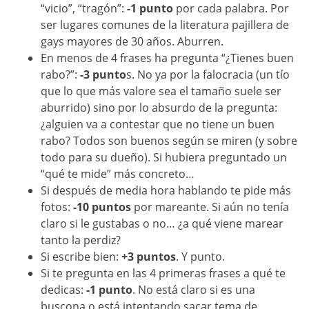
“vicio”, “tragón”:
-1 punto
por cada palabra. Por
ser lugares comunes de la literatura pajillera de
gays mayores de 30 años. Aburren.
En menos de 4 frases ha pregunta “¿Tienes buen
rabo?”:
-3 punto
s. No ya por la falocracia (un tío
que lo que más valore sea el tamaño suele ser
aburrido) sino por lo absurdo de la pregunta:
¿alguien va a contestar que no tiene un buen
rabo? Todos son buenos según se miren (y sobre
todo para su dueño). Si hubiera preguntado un
“qué te mide” más concreto…
Si después de media hora hablando te pide más
fotos:
-10 puntos
por mareante. Si aún no tenía
claro si le gustabas o no… ¿a qué viene marear
tanto la perdiz?
Si escribe bien:
+3 puntos
. Y punto.
Si te pregunta en las 4 primeras frases a qué te
dedicas:
-1 punto
. No está claro si es una
buscona o está intentando sacar tema de