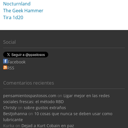
Nocturnland
The Geek Hammer
Tira 1d20
Social
Facebook
RSS
Comentarios recientes
pensamientospastosos.com
on
Ligar mejor en las redes
sociales frescas: el método RBD
Christy
on
sobre gustos extraños
BestJohanna
on
10 cosas que nunca se deben usar como
lubricante
Kurka
on
Dejad a Kurt Cobain en paz