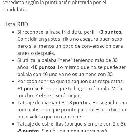
veredicto según la puntuación obtenida por el
candidato.
Lista RBD
Si reconoce la frase friki de tu perfil:
+3 puntos
.
Coincidir en gustos frikis no asegura buen sexo
pero sí al menos un poco de conversación para
antes o después.
Si utiliza la palaba “nene” teniendo más de 30
años:
-10 puntos
. Lo mismo que no se puede ser
bakala con 40 uno ya no es un nene con 30.
Por cada sonrisa que te saquen sus respuestas:
+1 punto
. Porque que te hagan reír mola. Mola
mucho. Y el sexo será mejor.
Tatuaje de diamantes:
-3 punto
s. Ha seguido una
moda absurda que pronto pasará. Es un chico un
poco veleta que no conviene
Tatuaje de estrellitas (porque siempre son 2 o 3):
-5 punto
s. Siguió una moda que ya pasó.