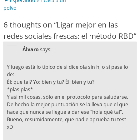
Esperando en casa a un
Post navigation
polvo
6 thoughts on “
Ligar mejor en las
redes sociales frescas: el método RBD
”
Álvaro
says:
Y luego está lo típico de si dice ola sin h, o si pasa lo
de:
Él: que tal? Yo: bien y tu? Él: bien y tu?
*plas plas*
Y así mil cosas, sólo en el protocolo para saludarse.
De hecho la mejor puntuación se la lleva que el que
hace que nunca se llegue a dar ese “hola qué tal”.
Bueno, resumidamente, que nadie aprueba tu test
xD