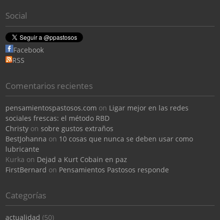
Social
Facebook
RSS
Comentarios recientes
pensamientospastosos.com
on
Ligar mejor en las redes
sociales frescas: el método RBD
Christy
on
sobre gustos extraños
BestJohanna
on
10 cosas que nunca se deben usar como
lubricante
Kurka
on
Dejad a Kurt Cobain en paz
FirstBernard
on
Pensamientos Pastosos responde
Categorías
actualidad
(50)