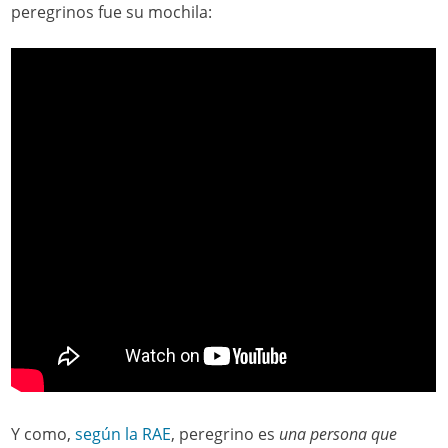
peregrinos fue su mochila:
Y como,
según la RAE
, peregrino es
una persona que