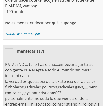
Que un sacerdote te “acoja en su seno” (que te dé
PIM-PAM, vamos):
-100 puntos.
No es menester decir por qué, supongo.
18/08/2011 at 8:46 pm
mantecas
says:
KATALENO ,,, tu lo has dicho,,,,empezar a juntarse
con gente que acepta a todo el mundo sin mirar
ideas ni nada,,,,
la verdad es que sabia de la existencia de radicales
futboleros,radicales politicos,radicales gays,,,,, pero
radicales-gays-anticristianos???
personalmente me suda lo que viene siendo la
entrepierna,,,, ni soy catolico,ni cristiano ni rollos y la