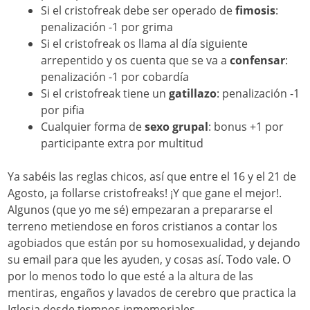
Si el cristofreak debe ser operado de
fimosis
:
penalización -1 por grima
Si el cristofreak os llama al día siguiente
arrepentido y os cuenta que se va a
confensar
:
penalización -1 por cobardía
Si el cristofreak tiene un
gatillazo
: penalización -1
por pifia
Cualquier forma de
sexo grupal
: bonus +1 por
participante extra por multitud
Ya sabéis las reglas chicos, así que entre el 16 y el 21 de
Agosto, ¡a follarse cristofreaks! ¡Y que gane el mejor!.
Algunos (que yo me sé) empezaran a prepararse el
terreno metiendose en foros cristianos a contar los
agobiados que están por su homosexualidad, y dejando
su email para que les ayuden, y cosas así. Todo vale. O
por lo menos todo lo que esté a la altura de las
mentiras, engaños y lavados de cerebro que practica la
Iglesia desde tiempos inmemoriales.