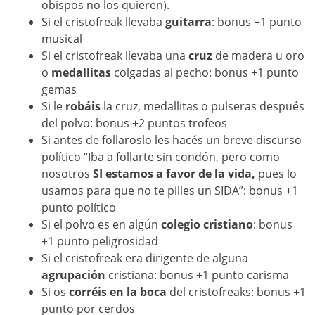
obispos no los quieren).
Si el cristofreak llevaba
guitarra
: bonus +1 punto
musical
Si el cristofreak llevaba una
cruz
de madera u oro
o
medallitas
colgadas al pecho: bonus +1 punto
gemas
Si le
robáis
la cruz, medallitas o pulseras después
del polvo: bonus +2 puntos trofeos
Si antes de follaroslo les hacés un breve discurso
político “Iba a follarte sin condón, pero como
nosotros
SI estamos a favor de la vida,
pues lo
usamos para que no te pilles un SIDA”: bonus +1
punto político
Si el polvo es en algún
colegio cristiano
: bonus
+1 punto peligrosidad
Si el cristofreak era dirigente de alguna
agrupación
cristiana: bonus +1 punto carisma
Si os
corréis en la boca
del cristofreaks: bonus +1
punto por cerdos