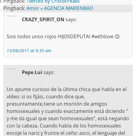
Pingback:
Twitted by CristoFreaks
Pingback:
Amor « AGENCIA MARIENBAD
CRAZY_SPIRIT_ON
says:
Sois todos unos rojos HIJOSDEPUTA! #withlove 😉
13/08/2011 at 9:35 am
Pepe Lui
says:
Un apunte curioso de la última chica que habla en el
vídeo: si os fijáis, cuando dice que,
presuntamente,tiene un montón de amigos
homosexuales y cuando exactamente está diciendo ”
y me da igual que sean homosexuales”, está negando
con la cabeza. Cuando habla de los homosexuales
encoje la nariz y frunce el ceño: asco, el lenguaje del